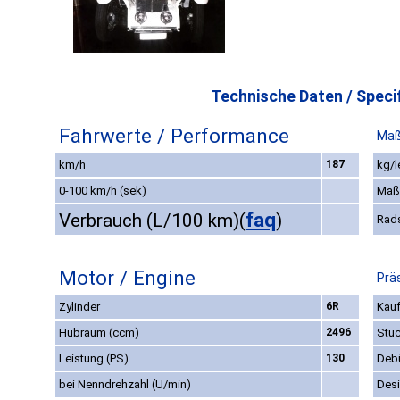
Technische Daten / Specif
Fahrwerte / Performance
Maß
km/h
187
kg/l
0-100 km/h (sek)
Maß
faq
Verbrauch (L/100 km)
(
)
Rad
Motor / Engine
Prä
Zylinder
6R
Kauf
Hubraum (ccm)
2496
Stüc
Leistung (PS)
130
Deb
bei Nenndrehzahl (U/min)
Des