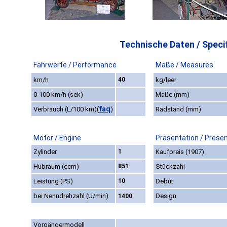
Technische Daten / Specif
Fahrwerte / Performance
Maße / Measures
km/h
40
kg/leer
0-100 km/h (sek)
Maße (mm)
faq
Verbrauch (L/100 km)
(
)
Radstand (mm)
Motor / Engine
Präsentation / Prese
Zylinder
1
Kaufpreis (1907)
Hubraum (ccm)
851
Stückzahl
Leistung (PS)
10
Debüt
bei Nenndrehzahl (U/min)
Design
1400
Vorgängermodell