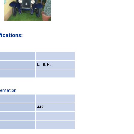
ications:
L: B: H:
sentation
442