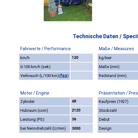
Technische Daten / Specif
Fahrwerte / Performance
Maße / Measures
km/h
120
kg/leer
0-100 km/h (sek)
Maße (mm)
faq
Verbrauch (L/100 km)
(
)
Radstand (mm)
Motor / Engine
Präsentation / Pre
Zylinder
4R
Kaufpreis (1927)
Hubraum (ccm)
2120
Stückzahl
Leistung (PS)
36
Debüt
bei Nenndrehzahl (U/min)
Design
3000