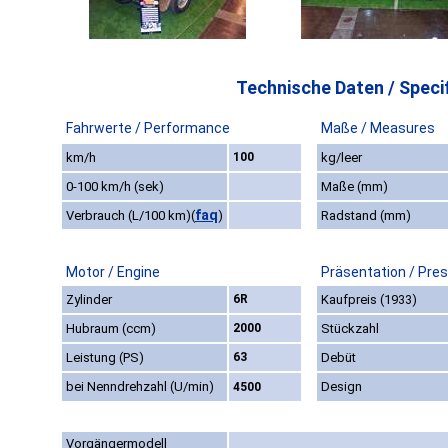
Technische Daten / Specif
Fahrwerte / Performance
Maße / Measures
km/h
100
kg/leer
0-100 km/h (sek)
Maße (mm)
faq
Verbrauch (L/100 km)
(
)
Radstand (mm)
Motor / Engine
Präsentation / Pre
Zylinder
6R
Kaufpreis (1933)
Hubraum (ccm)
2000
Stückzahl
Leistung (PS)
63
Debüt
bei Nenndrehzahl (U/min)
Design
4500
Vorgängermodell