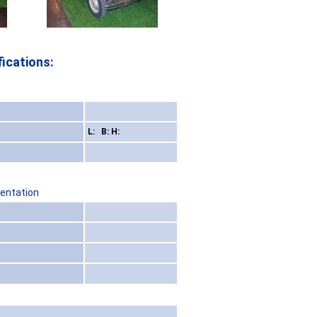
ications:
L: B: H:
sentation