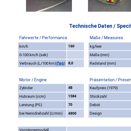
Technische Daten / Specif
Fahrwerte / Performance
Maße / Measures
km/h
160
kg/leer
0-100 km/h (sek)
Maße (mm)
faq
Verbrauch (L/100 km)
(
)
8,0
Radstand (mm)
Motor / Engine
Präsentation / Prese
Zylinder
4B
Kaufpreis (1979)
Hubraum (ccm)
1584
Stückzahl
Leistung (PS)
70
Debüt
bei Nenndrehzahl (U/min)
Design
4800
Vorgängermodell