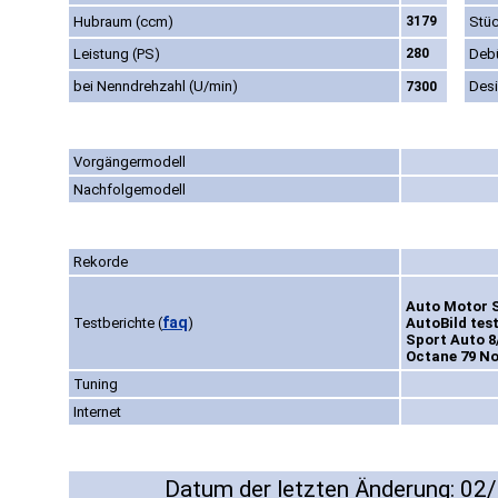
Hubraum (ccm)
3179
Stüc
Leistung (PS)
280
Deb
bei Nenndrehzahl (U/min)
Des
7300
Vorgängermodell
Nachfolgemodell
Rekorde
Auto Motor S
faq
Testberichte
(
)
AutoBild tes
Sport Auto 8
Octane 79 No
Tuning
Internet
Datum der letzten Änderung: 02