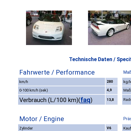
Technische Daten / Specif
Fahrwerte / Performance
Maß
km/h
280
kg/l
0-100 km/h (sek)
4,9
Maß
faq
Verbrauch (L/100 km)
(
)
Rad
13,8
Motor / Engine
Prä
Zylinder
V6
Kauf