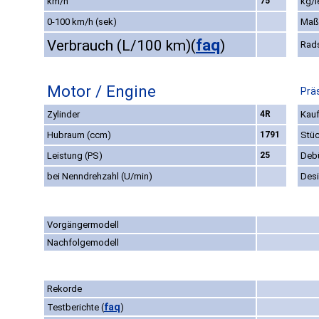
km/h
75
kg/l
0-100 km/h (sek)
Maß
faq
Verbrauch (L/100 km)
(
)
Rad
Motor / Engine
Prä
Zylinder
4R
Kauf
Hubraum (ccm)
1791
Stüc
Leistung (PS)
25
Deb
bei Nenndrehzahl (U/min)
Des
Vorgängermodell
Nachfolgemodell
Rekorde
faq
Testberichte
(
)