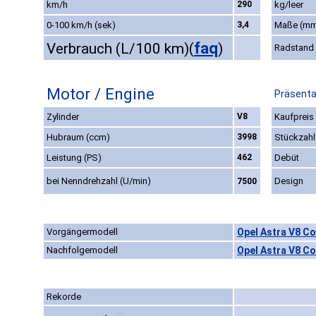
km/h
290
kg/leer
0-100 km/h (sek)
3,4
Maße (m
faq
Verbrauch (L/100 km)
(
)
Radstand
Motor / Engine
Präsenta
Zylinder
V8
Kaufpreis
Hubraum (ccm)
3998
Stückzahl
Leistung (PS)
462
Debüt
bei Nenndrehzahl (U/min)
Design
7500
Vorgängermodell
Opel Astra V8 C
Nachfolgemodell
Opel Astra V8 C
Rekorde