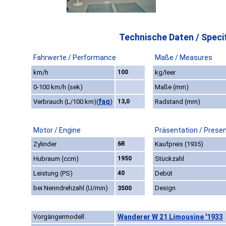
Technische Daten / Specif
Fahrwerte / Performance
Maße / Measures
km/h
100
kg/leer
0-100 km/h (sek)
Maße (mm)
faq
Verbrauch (L/100 km)
(
)
13,0
Radstand (mm)
Motor / Engine
Präsentation / Prese
Zylinder
6R
Kaufpreis (1935)
Hubraum (ccm)
1950
Stückzahl
Leistung (PS)
40
Debüt
bei Nenndrehzahl (U/min)
Design
3500
Vorgängermodell
Wanderer W 21 Limousine '1933