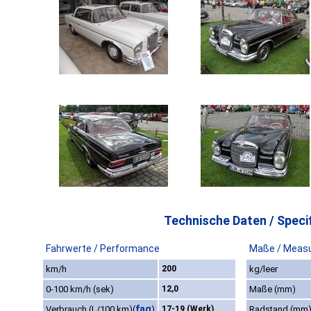
Technische Daten / Specif
Fahrwerte / Performance
Maße / Meas
km/h
200
kg/leer
0-100 km/h (sek)
12,0
Maße (mm)
faq
Verbrauch (L/100 km)
(
)
17-19 (Werk)
Radstand (mm