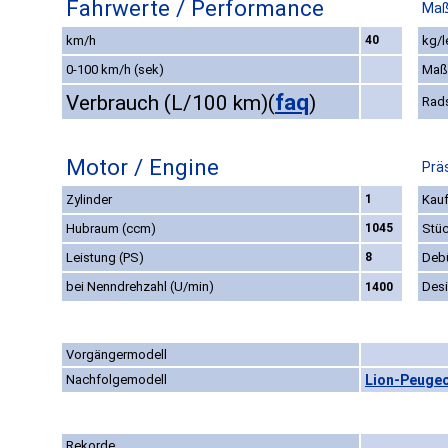
Fahrwerte / Performance
Maß
km/h
40
kg/l
0-100 km/h (sek)
Maß
faq
Verbrauch (L/100 km)
(
)
Rad
Motor / Engine
Prä
Zylinder
1
Kauf
Hubraum (ccm)
1045
Stüc
Leistung (PS)
8
Deb
bei Nenndrehzahl (U/min)
Des
1400
Vorgängermodell
Nachfolgemodell
Lion-Peugeo
Rekorde