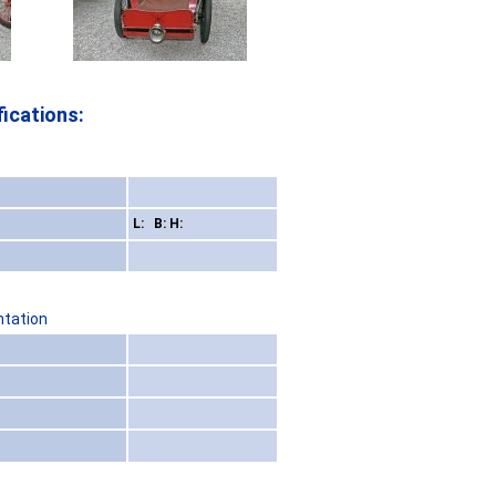
ications:
L: B: H:
ntation