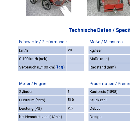
Technische Daten / Specif
Fahrwerte / Performance
Maße / Measures
km/h
20
kg/leer
0-100 km/h (sek)
Maße (mm)
faq
Verbrauch (L/100 km)
(
)
Radstand (mm)
Motor / Engine
Präsentation / Prese
Zylinder
1
Kaufpreis (1898)
Hubraum (ccm)
510
Stückzahl
Leistung (PS)
2,5
Debüt
bei Nenndrehzahl (U/min)
Design