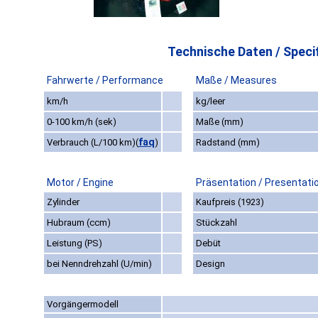
Technische Daten / Specif
Fahrwerte / Performance
Maße / Measures
km/h
kg/leer
0-100 km/h (sek)
Maße (mm)
faq
Verbrauch (L/100 km)
(
)
Radstand (mm)
Motor / Engine
Präsentation / Presentati
Zylinder
Kaufpreis (1923)
Hubraum (ccm)
Stückzahl
Leistung (PS)
Debüt
bei Nenndrehzahl (U/min)
Design
Vorgängermodell