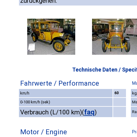
zurückgehen.
Technische Daten / Specif
Fahrwerte / Performance
Ma
km/h
60
kg
0-100 km/h (sek)
Ma
faq
Verbrauch (L/100 km)
(
)
Ra
Motor / Engine
Pr