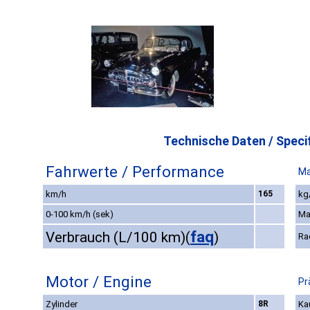
Technische Daten / Specif
Fahrwerte / Performance
Ma
km/h
165
kg
0-100 km/h (sek)
Ma
faq
Verbrauch (L/100 km)
(
)
Ra
Motor / Engine
Pr
Zylinder
8R
Ka