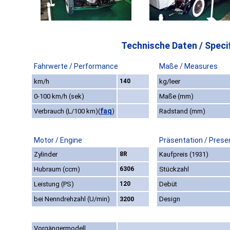
Technische Daten / Specif
Fahrwerte / Performance
Maße / Measures
km/h
140
kg/leer
0-100 km/h (sek)
Maße (mm)
faq
Verbrauch (L/100 km)
(
)
Radstand (mm)
Motor / Engine
Präsentation / Prese
Zylinder
8R
Kaufpreis (1931)
Hubraum (ccm)
6306
Stückzahl
Leistung (PS)
120
Debüt
bei Nenndrehzahl (U/min)
Design
3200
Vorgängermodell