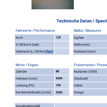
Technische Daten / Specif
Fahrwerte / Performance
Maße / Measures
km/h
125
kg/leer
0-100 km/h (sek)
Maße (mm)
faq
Verbrauch (L/100 km)
(
)
Radstand (mm)
Motor / Engine
Präsentation / Prese
Zylinder
8R
Kaufpreis (1930)
Hubraum (ccm)
6306
Stückzahl
Leistung (PS)
106
Debüt
bei Nenndrehzahl (U/min)
Design
3200
Vorgängermodell