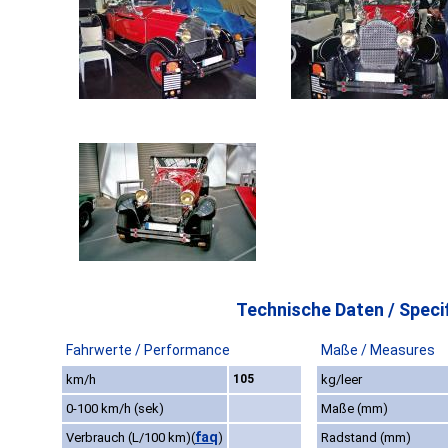
Technische Daten / Specif
Fahrwerte / Performance
Maße / Measures
km/h
105
kg/leer
0-100 km/h (sek)
Maße (mm)
faq
Verbrauch (L/100 km)
(
)
Radstand (mm)