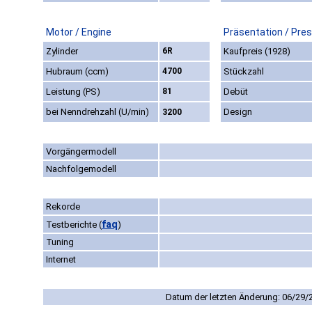
Motor / Engine
Präsentation / Pre
Zylinder
6R
Kaufpreis (1928)
Hubraum (ccm)
4700
Stückzahl
Leistung (PS)
81
Debüt
bei Nenndrehzahl (U/min)
Design
3200
Vorgängermodell
Nachfolgemodell
Rekorde
faq
Testberichte
(
)
Tuning
Internet
Datum der letzten Änderung: 06/29/