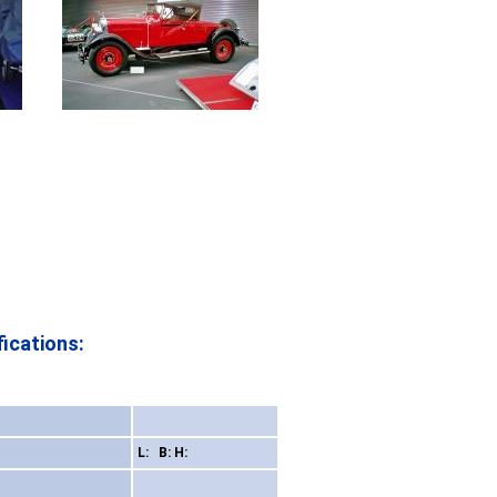
ications:
L: B: H: