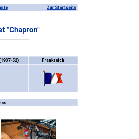
eite
Zur Startseite
et "Chapron"
(1937-52)
Frankreich
ron
.