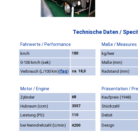
Technische Daten / Specif
Fahrwerte / Performance
Maße / Measures
km/h
180
kg/leer
0-100 km/h (sek)
Maße (mm)
faq
Verbrauch (L/100 km)
(
)
ca. 18,0
Radstand (mm)
Motor / Engine
Präsentation / Pr
Zylinder
6R
Kaufpreis (1948)
Hubraum (ccm)
3557
Stückzahl
Leistung (PS)
110
Debüt
bei Nenndrehzahl (U/min)
Design
4200