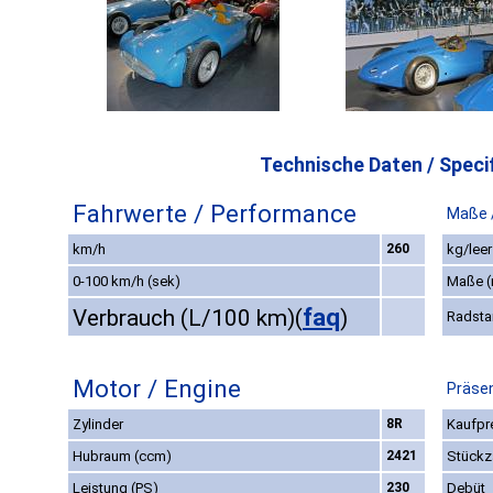
Technische Daten / Specif
Fahrwerte / Performance
Maße 
km/h
260
kg/leer
0-100 km/h (sek)
Maße 
faq
Verbrauch (L/100 km)
(
)
Radsta
Motor / Engine
Präsen
Zylinder
8R
Kaufpre
Hubraum (ccm)
2421
Stückz
Leistung (PS)
230
Debüt