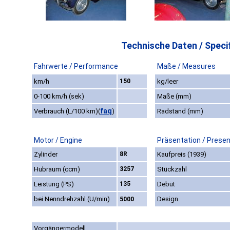
Technische Daten / Specif
Fahrwerte / Performance
Maße / Measures
km/h
150
kg/leer
0-100 km/h (sek)
Maße (mm)
faq
Verbrauch (L/100 km)
(
)
Radstand (mm)
Motor / Engine
Präsentation / Presen
Zylinder
8R
Kaufpreis (1939)
Hubraum (ccm)
3257
Stückzahl
Leistung (PS)
135
Debüt
bei Nenndrehzahl (U/min)
Design
5000
Vorgängermodell