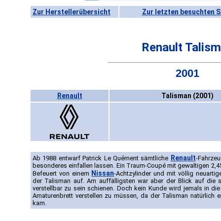
Zur Herstellerübersicht
Zur letzten besuchten S
Renault Talis
2001
Renault
Talisman (2001)
Renault
Ab 1988 entwarf Patrick Le Quément sämtliche
-Fahrzeu
besonderes einfallen lassen. Ein Traum-Coupé mit gewaltigen 2,45 
Nissan
Befeuert von einem
-Achtzylinder und mit völlig neuart
der Talisman auf. Am auffälligsten war aber der Blick auf die
verstellbar zu sein schienen. Doch kein Kunde wird jemals in d
Amaturenbrett verstellen zu müssen, da der Talisman natürlich ei
kam.