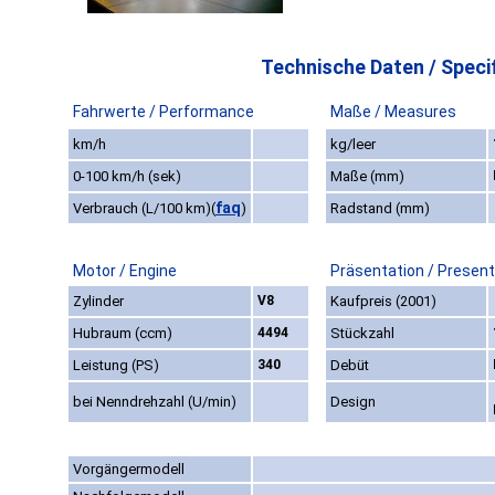
Technische Daten / Specif
Fahrwerte / Performance
Maße / Measures
km/h
kg/leer
0-100 km/h (sek)
Maße (mm)
faq
Verbrauch (L/100 km)
(
)
Radstand (mm)
Motor / Engine
Präsentation / Present
Zylinder
V8
Kaufpreis (2001)
Hubraum (ccm)
4494
Stückzahl
Leistung (PS)
340
Debüt
bei Nenndrehzahl (U/min)
Design
Vorgängermodell