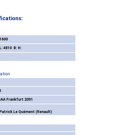
ications:
1600
L: 4810 B: H:
ation
1
IAA Frankfurt 2001
Patrick Le Quément (Renault)