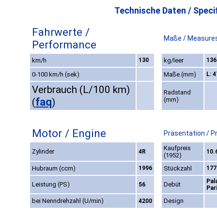
Technische Daten / Specif
Fahrwerte /
Maße / Measure
Performance
km/h
130
kg/leer
136
0-100 km/h (sek)
Maße (mm)
L: 
Verbrauch (L/100 km)
Radstand
faq
(mm)
(
)
Motor / Engine
Präsentation / P
Kaufpreis
Zylinder
4R
10.
(1952)
Hubraum (ccm)
1996
Stückzahl
177
Pal
Leistung (PS)
Debüt
56
Par
bei Nenndrehzahl (U/min)
Design
4200