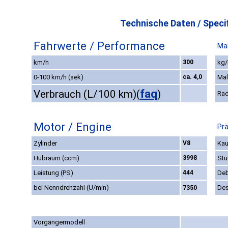
Technische Daten / Specif
Fahrwerte / Performance
Ma
km/h
300
kg/
0-100 km/h (sek)
ca. 4,0
Ma
faq
Verbrauch (L/100 km)
(
)
Rad
Motor / Engine
Prä
Zylinder
V8
Kau
Hubraum (ccm)
3998
Stü
Leistung (PS)
444
Deb
bei Nenndrehzahl (U/min)
Des
7350
Vorgängermodell