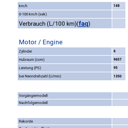
km/h
148
0-100 km/h (sek)
faq
Verbrauch (L/100 km)
(
)
Motor / Engine
Zylinder
6
Hubraum (ccm)
9657
Leistung (PS)
95
bei Nenndrehzahl (U/min)
1350
Vorgängermodell
Nachfolgemodell
Rekorde