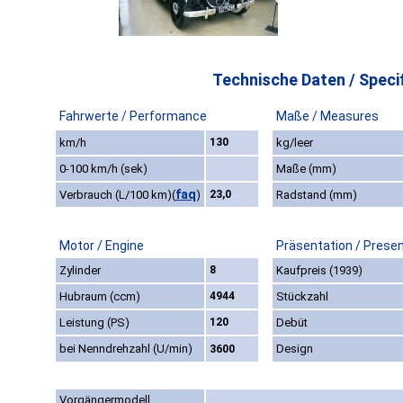
Technische Daten / Specif
Fahrwerte / Performance
Maße / Measures
km/h
130
kg/leer
0-100 km/h (sek)
Maße (mm)
faq
Verbrauch (L/100 km)
(
)
23,0
Radstand (mm)
Motor / Engine
Präsentation / Prese
Zylinder
8
Kaufpreis (1939)
Hubraum (ccm)
4944
Stückzahl
Leistung (PS)
120
Debüt
bei Nenndrehzahl (U/min)
Design
3600
Vorgängermodell