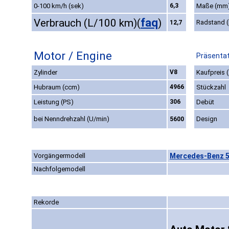
0-100 km/h (sek)
6,3
Maße (mm
faq
Verbrauch (L/100 km)
(
)
Radstand 
12,7
Motor / Engine
Präsentat
Zylinder
V8
Kaufpreis 
Hubraum (ccm)
4966
Stückzahl
Leistung (PS)
306
Debüt
bei Nenndrehzahl (U/min)
Design
5600
Vorgängermodell
Mercedes-Benz 5
Nachfolgemodell
Rekorde