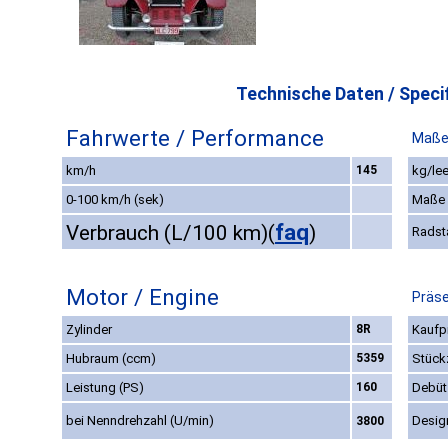
Technische Daten / Specif
Fahrwerte / Performance
Maße
km/h
145
kg/lee
0-100 km/h (sek)
Maße
faq
Verbrauch (L/100 km)
(
)
Radst
Motor / Engine
Präse
Zylinder
8R
Kaufpr
Hubraum (ccm)
5359
Stück
Leistung (PS)
160
Debüt
bei Nenndrehzahl (U/min)
Desig
3800