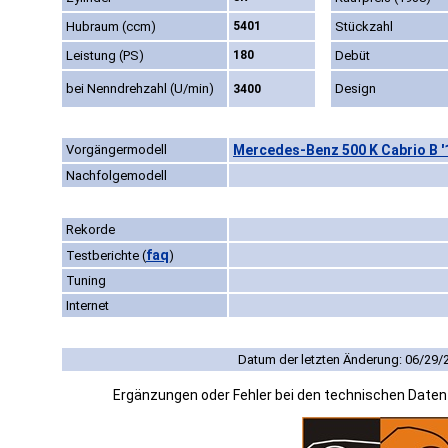
Hubraum (ccm)
5401
Stückzahl
Leistung (PS)
180
Debüt
bei Nenndrehzahl (U/min)
Design
3400
Vorgängermodell
Mercedes-Benz 500 K Cabrio B '
Nachfolgemodell
Rekorde
faq
Testberichte
(
)
Tuning
Internet
Datum der letzten Änderung: 06/29/
Ergänzungen oder Fehler bei den technischen Date