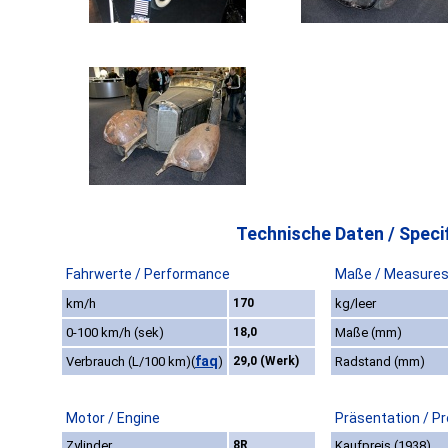
Technische Daten / Specif
Fahrwerte / Performance
Maße / Measure
km/h
170
kg/leer
0-100 km/h (sek)
18,0
Maße (mm)
faq
Verbrauch (L/100 km)
(
)
29,0 (Werk)
Radstand (mm)
Motor / Engine
Präsentation / P
Zylinder
8R
Kaufpreis (1938)