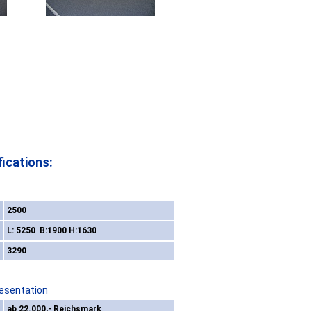
ications:
s
2500
L: 5250 B:1900 H:1630
3290
resentation
ab 22.000,- Reichsmark