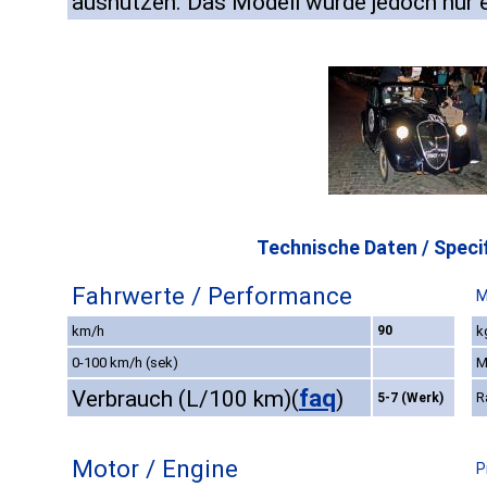
ausnutzen. Das Modell wurde jedoch nur ei
Technische Daten / Specif
Fahrwerte / Performance
M
km/h
90
k
0-100 km/h (sek)
M
faq
Verbrauch (L/100 km)
(
)
R
5-7 (Werk)
Motor / Engine
P