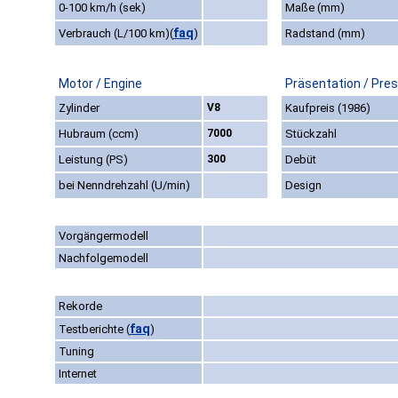
0-100 km/h (sek)
Maße (mm)
faq
Verbrauch (L/100 km)
(
)
Radstand (mm)
Motor / Engine
Präsentation / Pre
Zylinder
V8
Kaufpreis (1986)
Hubraum (ccm)
7000
Stückzahl
Leistung (PS)
300
Debüt
bei Nenndrehzahl (U/min)
Design
Vorgängermodell
Nachfolgemodell
Rekorde
faq
Testberichte
(
)
Tuning
Internet