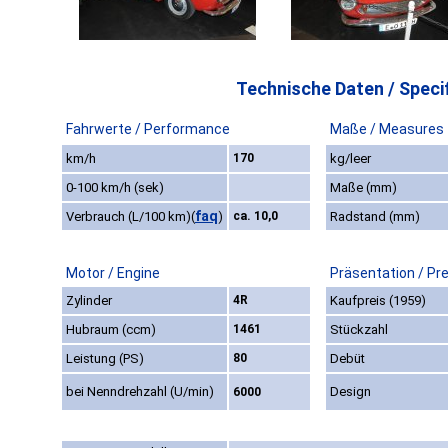
Technische Daten / Specif
Fahrwerte / Performance
Maße / Measures
km/h
170
kg/leer
0-100 km/h (sek)
Maße (mm)
faq
Verbrauch (L/100 km)
(
)
ca. 10,0
Radstand (mm)
Motor / Engine
Präsentation / Pr
Zylinder
4R
Kaufpreis (1959)
Hubraum (ccm)
1461
Stückzahl
Leistung (PS)
80
Debüt
bei Nenndrehzahl (U/min)
Design
6000