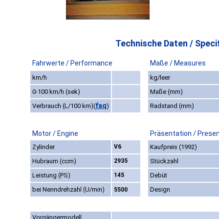
Technische Daten / Specif
Fahrwerte / Performance
Maße / Measures
km/h
kg/leer
0-100 km/h (sek)
Maße (mm)
faq
Verbrauch (L/100 km)
(
)
Radstand (mm)
Motor / Engine
Präsentation / Prese
Zylinder
V6
Kaufpreis (1992)
Hubraum (ccm)
2935
Stückzahl
Leistung (PS)
145
Debüt
bei Nenndrehzahl (U/min)
Design
5500
Vorgängermodell