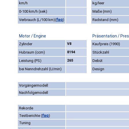
km/h
kg/leer
0-100 km/h (sek)
Maße (mm)
faq
Verbrauch (L/100 km)
(
)
Radstand (mm)
Motor / Engine
Präsentation / Pre
Zylinder
V8
Kaufpreis (1990)
Hubraum (ccm)
8194
Stückzahl
Leistung (PS)
265
Debüt
bei Nenndrehzahl (U/min)
Design
Vorgängermodell
Nachfolgemodell
Rekorde
faq
Testberichte
(
)
Tuning