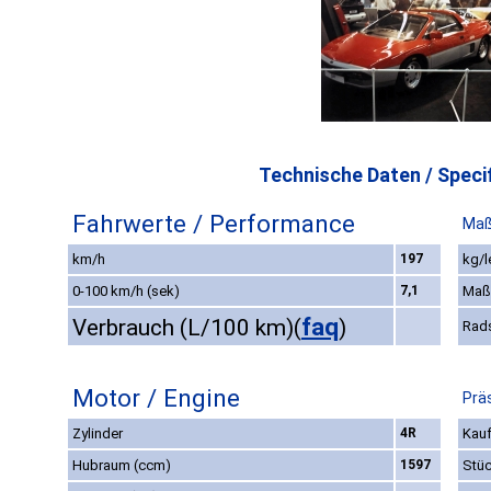
Technische Daten / Specif
Fahrwerte / Performance
Maß
km/h
197
kg/l
0-100 km/h (sek)
7,1
Maß
faq
Verbrauch (L/100 km)
(
)
Rad
Motor / Engine
Prä
Zylinder
4R
Kauf
Hubraum (ccm)
1597
Stüc