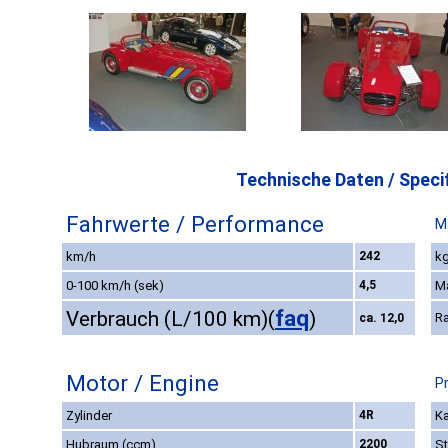
Technische Daten / Specif
Fahrwerte / Performance
M
km/h
242
kg
0-100 km/h (sek)
4,5
M
faq
Verbrauch (L/100 km)
(
)
R
ca. 12,0
Motor / Engine
P
Zylinder
4R
Ka
Hubraum (ccm)
2200
St