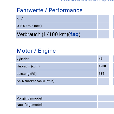
Fahrwerte / Performance
km/h
0-100 km/h (sek)
faq
Verbrauch (L/100 km)
(
)
Motor / Engine
Zylinder
4B
Hubraum (ccm)
1900
Leistung (PS)
115
bei Nenndrehzahl (U/min)
Vorgängermodell
Nachfolgemodell