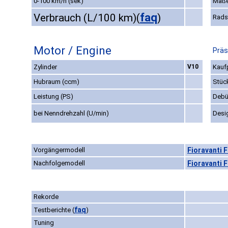
0-100 km/h (sek)
Maße
faq
Verbrauch (L/100 km)
(
)
Rads
Motor / Engine
Präs
Zylinder
V10
Kaufp
Hubraum (ccm)
Stüc
Leistung (PS)
Debü
bei Nenndrehzahl (U/min)
Desi
Vorgängermodell
Fioravanti F
Nachfolgemodell
Fioravanti F
Rekorde
faq
Testberichte
(
)
Tuning