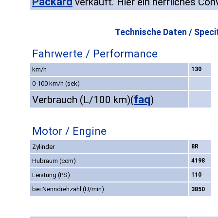
Packard
verkauft. Hier ein herrliches Conv
Technische Daten / Specif
Fahrwerte / Performance
km/h
130
0-100 km/h (sek)
faq
Verbrauch (L/100 km)
(
)
Motor / Engine
Zylinder
8R
Hubraum (ccm)
4198
Leistung (PS)
110
bei Nenndrehzahl (U/min)
3850