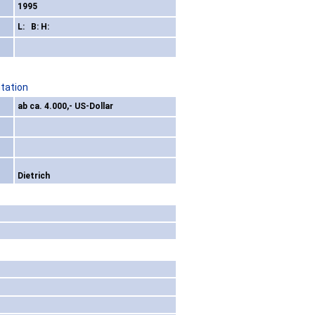
1995
L: B: H:
tation
ab ca. 4.000,- US-Dollar
Dietrich