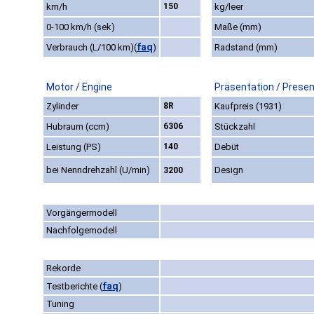
km/h
150
kg/leer
0-100 km/h (sek)
Maße (mm)
faq
Verbrauch (L/100 km)
(
)
Radstand (mm)
Motor / Engine
Präsentation / Presen
Zylinder
8R
Kaufpreis (1931)
Hubraum (ccm)
6306
Stückzahl
Leistung (PS)
140
Debüt
bei Nenndrehzahl (U/min)
Design
3200
Vorgängermodell
Nachfolgemodell
Rekorde
faq
Testberichte
(
)
Tuning