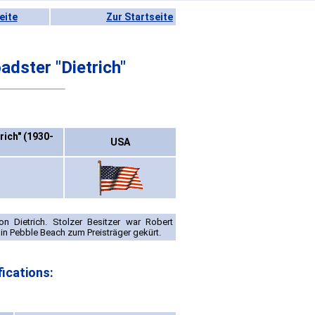
eite
Zur Startseite
dster "Dietrich"
rich" (1930-
USA
n Dietrich. Stolzer Besitzer war Robert
in Pebble Beach zum Preisträger gekürt.
ications: