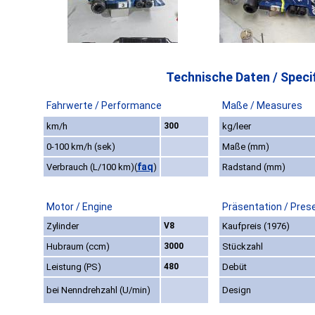
Technische Daten / Specif
Fahrwerte / Performance
Maße / Measures
km/h
300
kg/leer
0-100 km/h (sek)
Maße (mm)
faq
Verbrauch (L/100 km)
(
)
Radstand (mm)
Motor / Engine
Präsentation / Pres
Zylinder
V8
Kaufpreis (1976)
Hubraum (ccm)
3000
Stückzahl
Leistung (PS)
480
Debüt
bei Nenndrehzahl (U/min)
Design