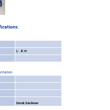
ications:
L: B: H:
entation
Derek Gardener