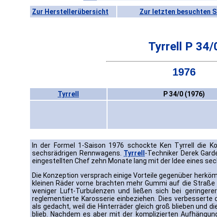
Zur Herstellerübersicht
Zur letzten besuchten S
Tyrrell P 34/
1976
Tyrrell
P 34/0 (1976)
In der Formel 1-Saison 1976 schockte Ken Tyrrell die K
sechsrädrigen Rennwagens.
Tyrrell
-Techniker Derek Gard
eingestellten Chef zehn Monate lang mit der Idee eines se
Die Konzeption versprach einige Vorteile gegenüber herköm
kleinen Räder vorne brachten mehr Gummi auf die Straße a
weniger Luft-Turbulenzen und ließen sich bei geringerer
reglementierte Karosserie einbeziehen. Dies verbesserte 
als gedacht, weil die Hinterräder gleich groß blieben und d
blieb. Nachdem es aber mit der komplizierten Aufhängu