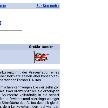
eite
Zur Startseite
0
Großbritannien
onkurrenz mit der Präsentation eines
ener bekniete seinen eher konservativ
chsrädrigen Formel 1-Autos.
mlichen Rennwagen: Die vier zehn Zoll
ls zwei Dreizehnzöller, sie erzeugten
 Spurbreite vollständig in die scharf
den Luftwiderstand allerdings weniger
ie Stirnfläche des Autos deshalb gleich
ng, dem Lenksystem, dem schwierigen