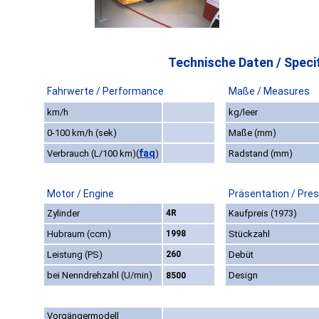
Technische Daten / Specif
Fahrwerte / Performance
Maße / Measures
km/h
kg/leer
0-100 km/h (sek)
Maße (mm)
faq
Verbrauch (L/100 km)
(
)
Radstand (mm)
Motor / Engine
Präsentation / Pre
Zylinder
4R
Kaufpreis (1973)
Hubraum (ccm)
1998
Stückzahl
Leistung (PS)
260
Debüt
bei Nenndrehzahl (U/min)
Design
8500
Vorgängermodell