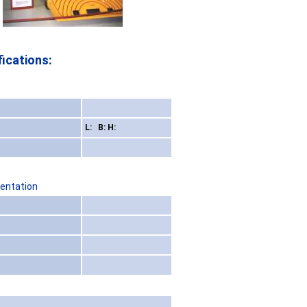
ications:
L: B: H:
sentation