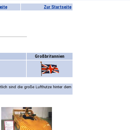
eite
Zur Startseite
Großbritannien
lich sind die große Lufthutze hinter dem