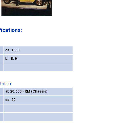
ications:
ca. 1550
L: B: H:
tation
ab 20.600,- RM (Chassis)
ca. 20