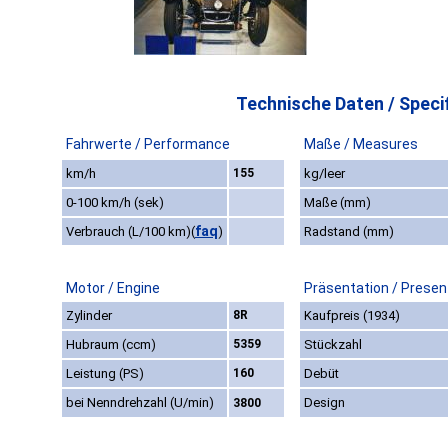
Technische Daten / Specif
Fahrwerte / Performance
Maße / Measures
km/h
155
kg/leer
0-100 km/h (sek)
Maße (mm)
faq
Verbrauch (L/100 km)
(
)
Radstand (mm)
Motor / Engine
Präsentation / Presen
Zylinder
8R
Kaufpreis (1934)
Hubraum (ccm)
5359
Stückzahl
Leistung (PS)
160
Debüt
bei Nenndrehzahl (U/min)
Design
3800