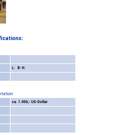
ications:
L: B: H:
ntation
ca. 1.000,- US-Dollar