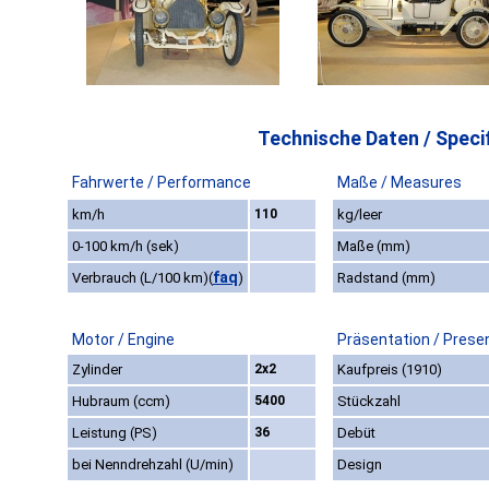
Technische Daten / Specif
Fahrwerte / Performance
Maße / Measures
km/h
110
kg/leer
0-100 km/h (sek)
Maße (mm)
faq
Verbrauch (L/100 km)
(
)
Radstand (mm)
Motor / Engine
Präsentation / Prese
Zylinder
2x2
Kaufpreis (1910)
Hubraum (ccm)
5400
Stückzahl
Leistung (PS)
36
Debüt
bei Nenndrehzahl (U/min)
Design