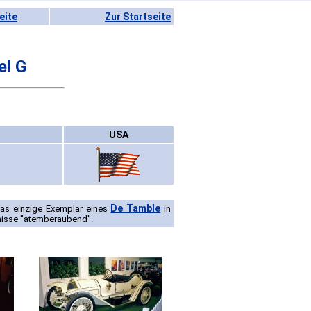
eite
Zur Startseite
el G
USA
De Tamble
das einzige Exemplar eines
in
tnisse "atemberaubend".