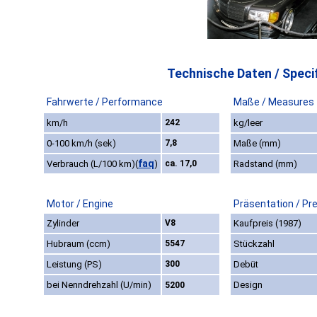
Technische Daten / Specif
Fahrwerte / Performance
Maße / Measures
km/h
242
kg/leer
0-100 km/h (sek)
7,8
Maße (mm)
faq
Verbrauch (L/100 km)
(
)
ca. 17,0
Radstand (mm)
Motor / Engine
Präsentation / Pr
Zylinder
V8
Kaufpreis (1987)
Hubraum (ccm)
5547
Stückzahl
Leistung (PS)
300
Debüt
bei Nenndrehzahl (U/min)
Design
5200