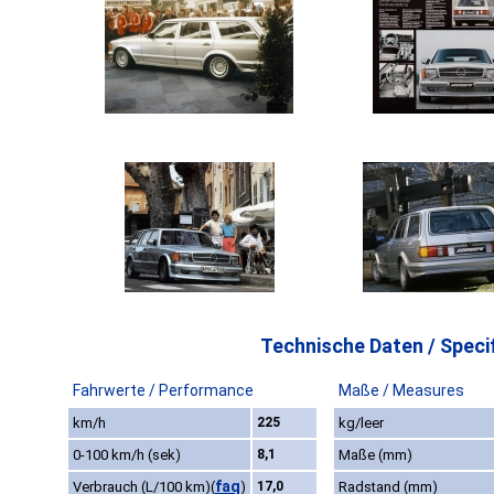
Technische Daten / Specif
Fahrwerte / Performance
Maße / Measures
km/h
225
kg/leer
0-100 km/h (sek)
8,1
Maße (mm)
faq
Verbrauch (L/100 km)
(
)
17,0
Radstand (mm)