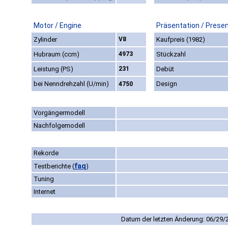
Motor / Engine
Präsentation / Prese
Zylinder
V8
Kaufpreis (1982)
Hubraum (ccm)
4973
Stückzahl
Leistung (PS)
231
Debüt
bei Nenndrehzahl (U/min)
Design
4750
Vorgängermodell
Nachfolgemodell
Rekorde
faq
Testberichte
(
)
Tuning
Internet
Datum der letzten Änderung: 06/29/