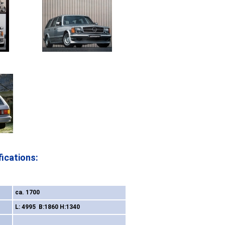
ications:
ca. 1700
L: 4995 B:1860 H:1340