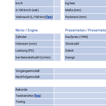
km/h
kg/leer
0-100 km/h (sek)
Maße (mm)
faq
Verbrauch (L/100 km)
(
)
Radstand (mm)
Motor / Engine
Präsentation / Presentati
Zylinder
Kaufpreis (1994)
Hubraum (ccm)
Stückzahl
Leistung (PS)
Debüt
bei Nenndrehzahl (U/min)
Design
Vorgängermodell
Nachfolgemodell
Rekorde
faq
Testberichte
(
)
Tuning