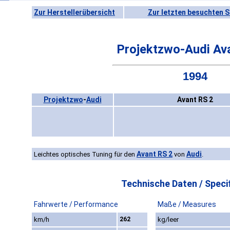
Zur Herstellerübersicht
Zur letzten besuchten S
Projektzwo-Audi Av
1994
Projektzwo
-
Audi
Avant RS 2
Avant RS 2
Audi
Leichtes optisches Tuning für den
von
.
Technische Daten / Specif
Fahrwerte / Performance
Maße / Measures
km/h
262
kg/leer