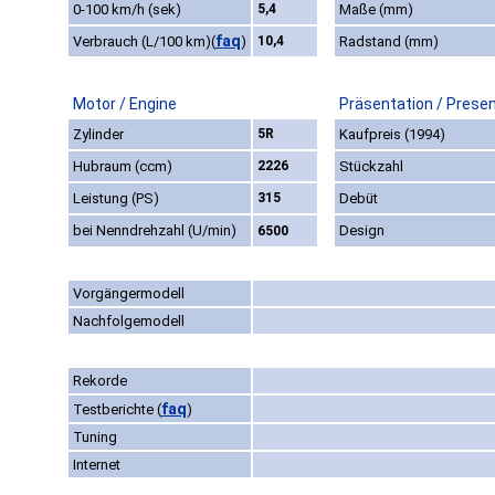
0-100 km/h (sek)
5,4
Maße (mm)
faq
Verbrauch (L/100 km)
(
)
10,4
Radstand (mm)
Motor / Engine
Präsentation / Prese
Zylinder
5R
Kaufpreis (1994)
Hubraum (ccm)
2226
Stückzahl
Leistung (PS)
315
Debüt
bei Nenndrehzahl (U/min)
Design
6500
Vorgängermodell
Nachfolgemodell
Rekorde
faq
Testberichte
(
)
Tuning
Internet