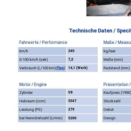
Technische Daten / Specif
Fahrwerte / Performance
Maße / Measu
km/h
240
kg/leer
0-100 km/h (sek)
7,2
Maße (mm)
faq
Verbrauch (L/100 km)
(
)
14,1 (Werk)
Radstand (mm)
Motor / Engine
Präsentation 
Zylinder
V8
Kaufpreis (1990
Hubraum (ccm)
5547
Stückzahl
Leistung (PS)
279
Debüt
bei Nenndrehzahl (U/min)
Design
5200