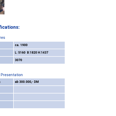
ications:
res
ca. 1900
L: 5160 B:1820 H:1437
3070
/ Presentation
)
ab 300.000,- DM