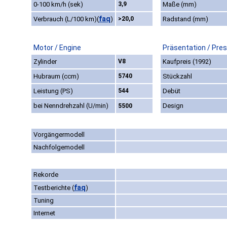
0-100 km/h (sek)
3,9
Maße (mm)
faq
Verbrauch (L/100 km)
(
)
>20,0
Radstand (mm)
Motor / Engine
Präsentation / Pre
Zylinder
V8
Kaufpreis (1992)
Hubraum (ccm)
5740
Stückzahl
Leistung (PS)
544
Debüt
bei Nenndrehzahl (U/min)
Design
5500
Vorgängermodell
Nachfolgemodell
Rekorde
faq
Testberichte
(
)
Tuning
Internet