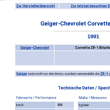
Zur Herstellerübersicht
Zur letzten besuchten S
Geiger-Chevrolet Corvett
1991
Geiger
-
Chevrolet
Corvette ZR-1 Biturb
Geiger
ZR-1
tunte nicht nur den Motor, sondern verwandelte die
g
Technische Daten / Specif
Fahrwerte / Performance
Maße / Measures
km/h
325
kg/leer